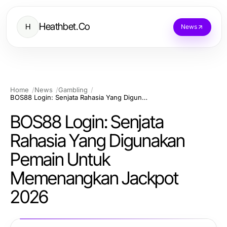
Heathbet.Co
H
News
Home
News
Gambling
BOS88 Login: Senjata Rahasia Yang Digunakan Pemain Untuk Memenangkan Jackpot 2026
BOS88 Login: Senjata
Rahasia Yang Digunakan
Pemain Untuk
Memenangkan Jackpot
2026