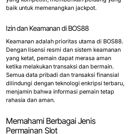
baik untuk memenangkan jackpot.
Izin dan Keamanan di BOS88
Keamanan adalah prioritas utama di BOS88.
Dengan lisensi resmi dan sistem keamanan
yang ketat, pemain dapat merasa aman
ketika melakukan transaksi dan bermain.
Semua data pribadi dan transaksi finansial
dilindungi dengan teknologi enkripsi terbaru,
menjamin bahwa informasi pemain tetap
rahasia dan aman.
Memahami Berbagai Jenis
Permainan Slot