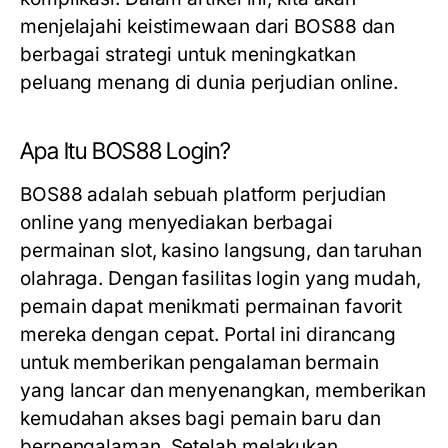
menjelajahi keistimewaan dari BOS88 dan
berbagai strategi untuk meningkatkan
peluang menang di dunia perjudian online.
Apa Itu BOS88 Login?
BOS88 adalah sebuah platform perjudian
online yang menyediakan berbagai
permainan slot, kasino langsung, dan taruhan
olahraga. Dengan fasilitas
login yang mudah
,
pemain dapat menikmati permainan favorit
mereka dengan cepat. Portal ini dirancang
untuk memberikan pengalaman bermain
yang lancar dan menyenangkan, memberikan
kemudahan akses bagi pemain baru dan
berpengalaman. Setelah melakukan